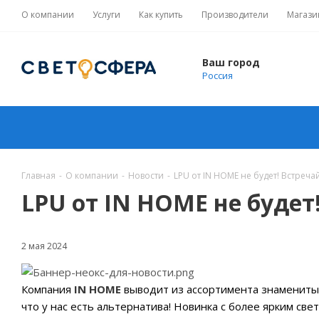
О компании
Услуги
Как купить
Производители
Магази
Ваш город
Россия
Главная
-
О компании
-
Новости
-
LPU от IN HOME не будет! Встреча
LPU от IN HOME не будет
2 мая 2024
Компания
IN HOME
выводит из ассортимента знаменитые
что у нас есть альтернатива! Новинка с более ярким све