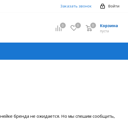
Заказать звонок
Войти
Корзина
0
0
0
0
пуста
инейке бренда не ожидается. Но мы спешим сообщить,