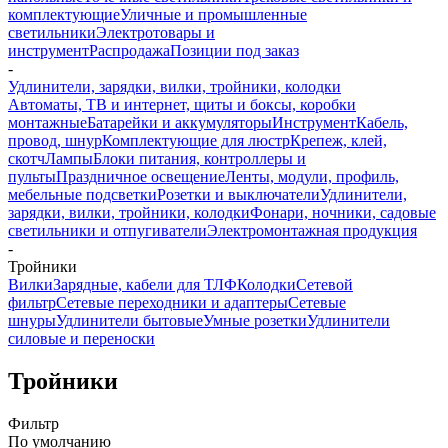
комплектующие
Уличные и промышленные
светильники
Электротовары и
инструмент
Распродажа
Позиции под заказ
-
Удлинители, зарядки, вилки, тройники, колодки
Автоматы, ТВ и интернет, щиты и боксы, коробки
монтажные
Батарейки и аккумуляторы
Инструмент
Кабель,
провод, шнур
Комплектующие для люстр
Крепеж, клей,
скотч
Лампы
Блоки питания, контроллеры и
пульты
Праздничное освещение
Ленты, модули, профиль,
мебельные подсветки
Розетки и выключатели
Удлинители,
зарядки, вилки, тройники, колодки
Фонари, ночники, садовые
светильники и отпугиватели
Электромонтажная продукция
-
Тройники
Вилки
Зарядные, кабели для ТЛФ
Колодки
Сетевой
фильтр
Сетевые переходники и адаптеры
Сетевые
шнуры
Удлинители бытовые
Умные розетки
Удлинители
силовые и переноски
Тройники
Фильтр
По умолчанию