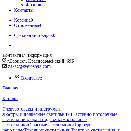
Франшиза
Контакты
Корзина
0
Отложенные
0
Сравнение товаров
0
Контактная информация
г.Барнаул, Красноармейский, 69Б
zakaz@svetosfera.com
Вконтакте
Главная
-
Каталог
-
Электротовары и инструмент
Люстры и подвесные светильники
Настенно-потолочные
светильники, бра и подсветка
Настольные
светильники
Офисные светильники
Торшеры
напольные
Точечные светильники
Трековые светильники и