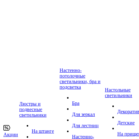
Настенно-
потолочные
светильники, бра и
подсветка
Настольные
светильники
Бра
Люстры и
подвесные
Декорати
Для зеркал
светильники
Детские
Для лестниц
На штанге
На прище
Акции
Настенно-