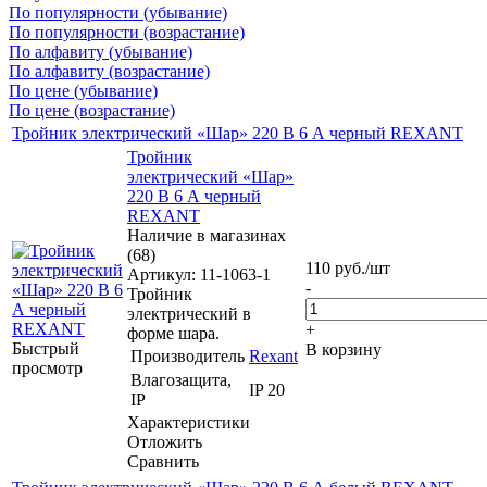
По популярности (убывание)
По популярности (возрастание)
По алфавиту (убывание)
По алфавиту (возрастание)
По цене (убывание)
По цене (возрастание)
Тройник электрический «Шар» 220 В 6 А черный REXANT
Тройник
электрический «Шар»
220 В 6 А черный
REXANT
Наличие в магазинах
(68)
110
руб.
/шт
Артикул: 11-1063-1
-
Тройник
электрический в
+
форме шара.
Быстрый
В корзину
Производитель
Rexant
просмотр
Влагозащита,
IP 20
IP
Характеристики
Отложить
Сравнить