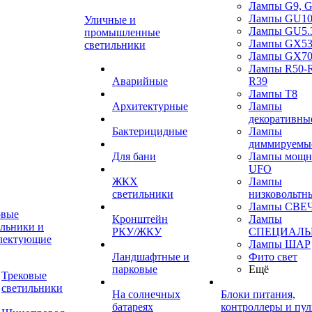
Лампы G9, 
Лампы GU1
Уличные и
Лампы GU5.
промышленные
Лампы GX5
светильники
Лампы GX7
Лампы R50-
Аварийные
R39
Лампы T8
Архитектурные
Лампы
декоративны
Бактерицидные
Лампы
диммируемы
Для бани
Лампы мощн
UFO
ЖКХ
Лампы
светильники
низковольтн
Лампы СВЕ
овые
Кронштейн
Лампы
ильники и
РКУ/ЖКУ
СПЕЦИАЛЬ
лектующие
Лампы ШАР
Ландшафтные и
Фито свет
парковые
Ещё
Трековые
светильники
На солнечных
Блоки питания,
батареях
контроллеры и пул