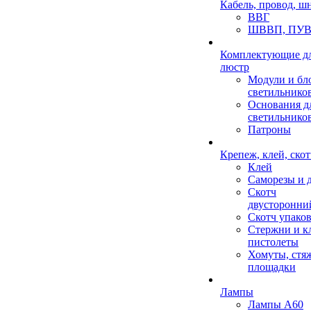
Кабель, провод, ш
ВВГ
ШВВП, ПУВ
Комплектующие д
люстр
Модули и бл
светильнико
Основания д
светильнико
Патроны
Крепеж, клей, скот
Клей
Саморезы и 
Скотч
двусторонни
Скотч упако
Стержни и к
пистолеты
Хомуты, стя
площадки
Лампы
Лампы А60