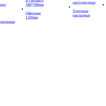
В грильято
светодиодные
цине
588*588мм
Точечные
Офисные
накладные
1200мм
ональные