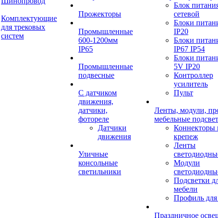
Шинопровод
Блок питани
Прожекторы
сетевой
Комплектующие
Блоки питан
для трековых
Промышленные
IP20
систем
600-1200мм
Блоки питан
IP65
IP67 IP54
Блоки питан
Промышленные
5V IP20
подвесные
Контроллер
усилитель
С датчиком
Пульт
движения,
датчики,
Ленты, модули, пр
фотореле
мебельные подсве
Датчики
Коннекторы 
движения
крепеж
Ленты
Уличные
светодиодны
консольные
Модули
светильники
светодиодны
Подсветки д
мебели
Профиль для
Праздничное осве