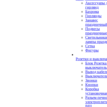
Аксессуары 
гирлянд
Бахрома
Гирлянды
Занавес
праздничны
Подвесы
праздничные
Светильники
лампы празд
Сетка
Фигуры
Розетки и выключ
Блок Розетка
выключатель
Вывод кабел
Выключател
Звонки
Кнопки
Коробка
установочна
Разъем печно
электроплит
ВШ