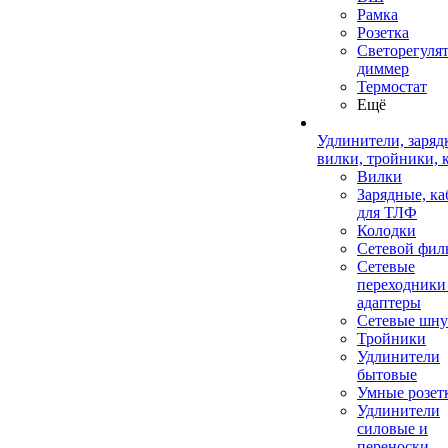
Рамка
Розетка
Светорегулят
диммер
Термостат
Ещё
Удлинители, заряд
вилки, тройники, 
Вилки
Зарядные, ка
для ТЛФ
Колодки
Сетевой фил
Сетевые
переходники
адаптеры
Сетевые шн
Тройники
Удлинители
бытовые
Умные розет
Удлинители
силовые и
переноски