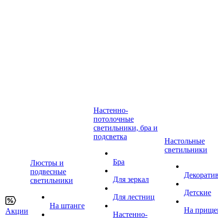
Настенно-
потолочные
светильники, бра и
подсветка
Настольные
светильники
Бра
Люстры и
подвесные
Декорати
Для зеркал
светильники
Детские
Для лестниц
На штанге
На прище
Акции
Настенно-