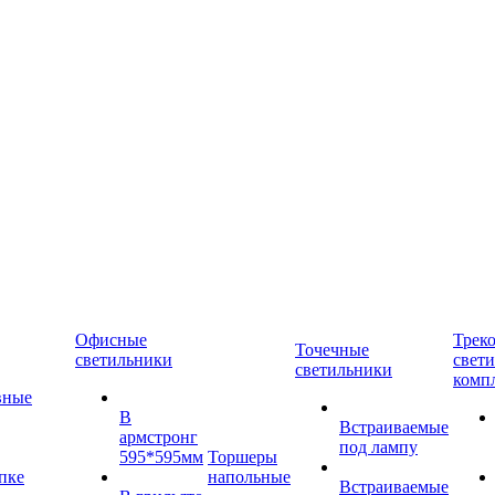
Офисные
Трек
Точечные
светильники
свет
светильники
комп
вные
В
Встраиваемые
армстронг
под лампу
595*595мм
Торшеры
пке
напольные
Встраиваемые