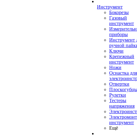
Инструмент
Бокорезы
Газовый
инструмент
Измеритель
приборы
Инструмент 
ручной пайк
Ключи
Крепежный
инструмент
Ножи
Оснастка для
электроинст
Отвертки
Плоскогубц
Рулетки
Тестеры
напряжения
Электроинст
Электромон
инструмент
Ещё