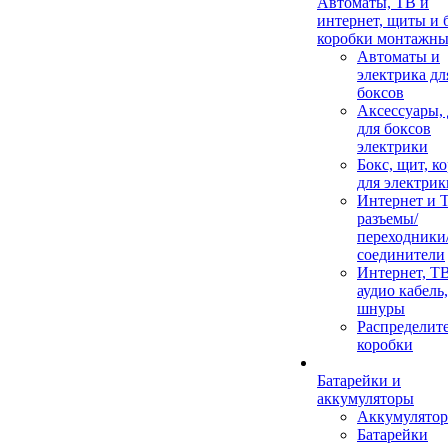
Автоматы, ТВ и
интернет, щиты и 
коробки монтажны
Автоматы и
электрика дл
боксов
Аксессуары,
для боксов
электрики
Бокс, щит, к
для электрик
Интернет и 
разъемы/
переходники
соединители
Интернет, Т
аудио кабель,
шнуры
Распределит
коробки
Батарейки и
аккумуляторы
Аккумулято
Батарейки